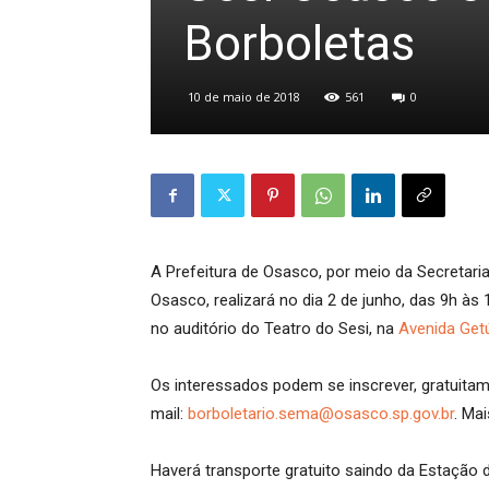
Borboletas
10 de maio de 2018
561
0
A Prefeitura de Osasco, por meio da Secretar
Osasco, realizará no dia 2 de junho, das 9h às 
no auditório do Teatro do Sesi, na
Avenida Getú
Os interessados podem se inscrever, gratuitame
mail:
borboletario.sema@osasco.sp.gov.br
. Ma
Haverá transporte gratuito saindo da Estação d