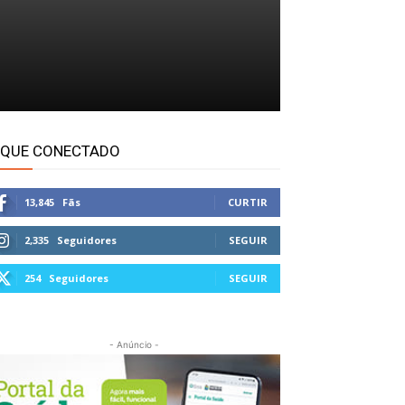
IQUE CONECTADO
13,845
Fãs
CURTIR
2,335
Seguidores
SEGUIR
254
Seguidores
SEGUIR
- Anúncio -