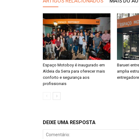
ARTIGOS RELACIONADOS
MAIS DO A
Espaço Motoboy é inaugurado em
Barueri ent
Aldeia da Serra para oferecer mais
amplia estr
conforto e segurança aos
entregador
profissionais
DEIXE UMA RESPOSTA