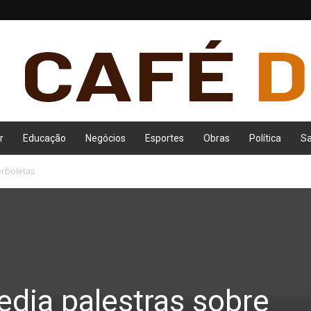
r
Educação
Negócios
Esportes
Obras
Política
S
orboletas
edia palestras sobre