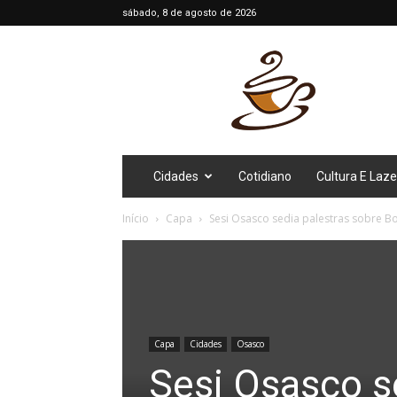
sábado, 8 de agosto de 2026
Café
Diário
Cidades
Cotidiano
Cultura E Laze
Início
Capa
Sesi Osasco sedia palestras sobre B
Capa
Cidades
Osasco
Sesi Osasco s