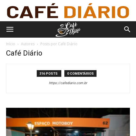
Início
Autores
Posts por Café Diário
Café Diário
316 POSTS
0 COMENTÁRIOS
https://cafediario.com.br