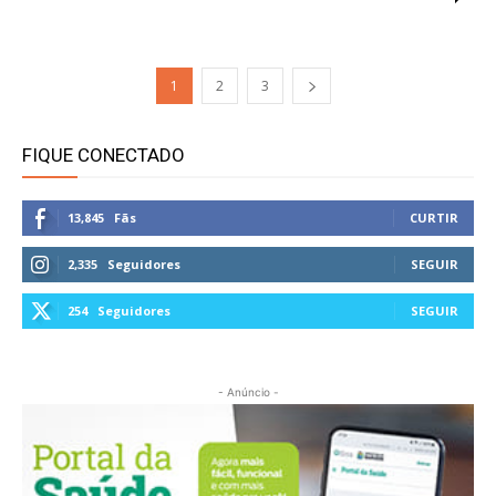
1
2
3
FIQUE CONECTADO
13,845
Fãs
CURTIR
2,335
Seguidores
SEGUIR
254
Seguidores
SEGUIR
- Anúncio -