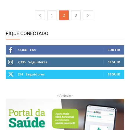
1
2
3
FIQUE CONECTADO
13,845
Fãs
CURTIR
2,335
Seguidores
SEGUIR
254
Seguidores
SEGUIR
- Anúncio -