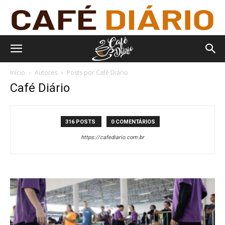
Início
Autores
Posts por Café Diário
Café Diário
316 POSTS
0 COMENTÁRIOS
https://cafediario.com.br