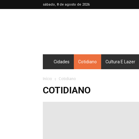
sábado, 8 de agosto de 2026
Café
Diário
Cidades
Cotidiano
Cultura E Lazer
Início
Cotidiano
COTIDIANO