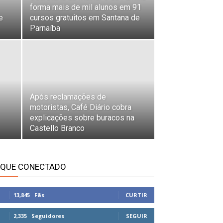
forma mais de mil alunos em 91
e
cursos gratuitos em Santana de
Parnaíba
Após reclamações de
motoristas, Café Diário cobra
explicações sobre buracos na
Castello Branco
IQUE CONECTADO
13,845
Fãs
CURTIR
2,335
Seguidores
SEGUIR