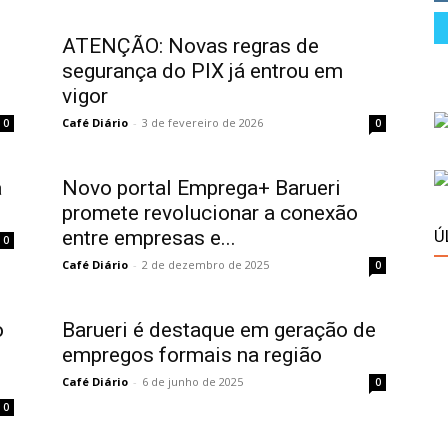
ATENÇÃO: Novas regras de
segurança do PIX já entrou em
vigor
Café Diário
-
3 de fevereiro de 2026
0
0
a
Novo portal Emprega+ Barueri
promete revolucionar a conexão
entre empresas e...
Ú
0
Café Diário
-
2 de dezembro de 2025
0
o
Barueri é destaque em geração de
s
empregos formais na região
Café Diário
-
6 de junho de 2025
0
0