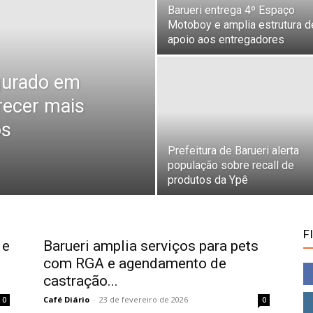
Barueri entrega 4º Espaço
Motoboy e amplia estrutura d
apoio aos entregadores
gurado em
erecer mais
os
Prefeitura de Barueri alerta
população sobre recall de
produtos da Ypê
F
 e
Barueri amplia serviços para pets
m
com RGA e agendamento de
castração...
Café Diário
-
23 de fevereiro de 2026
0
0