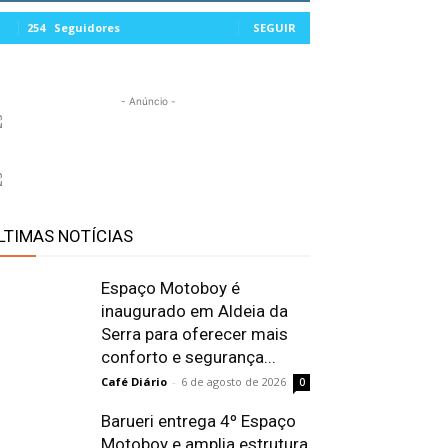
254
Seguidores
SEGUIR
- Anúncio -
LTIMAS NOTÍCIAS
Espaço Motoboy é
inaugurado em Aldeia da
Serra para oferecer mais
conforto e segurança...
Café Diário
-
6 de agosto de 2026
0
Barueri entrega 4º Espaço
Motoboy e amplia estrutura