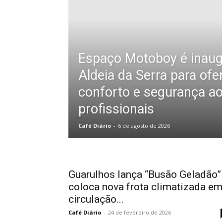
Espaço Motoboy é inau
Aldeia da Serra para of
conforto e segurança a
profissionais
Café Diário
-
6 de agosto de 2026
Guarulhos lança “Busão Geladão”
coloca nova frota climatizada e
circulação...
Café Diário
-
24 de fevereiro de 2026