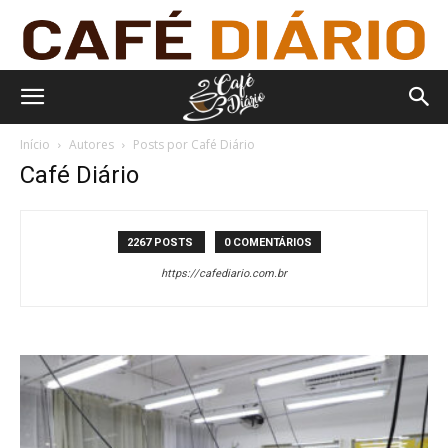
Início
Autores
Posts por Café Diário
Café Diário
2267 POSTS
0 COMENTÁRIOS
https://cafediario.com.br