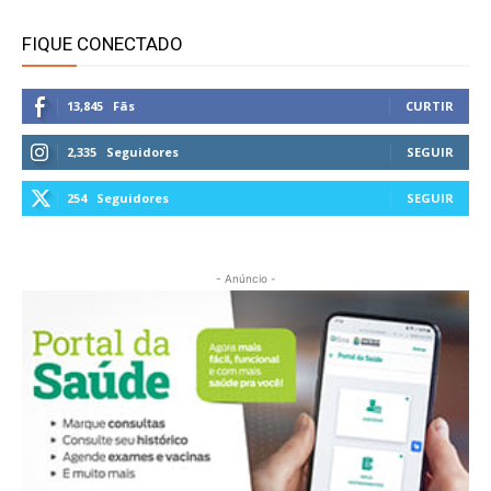
FIQUE CONECTADO
13,845
Fãs
CURTIR
2,335
Seguidores
SEGUIR
254
Seguidores
SEGUIR
- Anúncio -