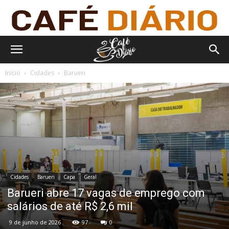
Início
Cidades
Barueri
Cidades
Barueri
Capa
Geral
Barueri abre 17 vagas de emprego com
salários de até R$ 2,6 mil
9 de junho de 2026
97
0