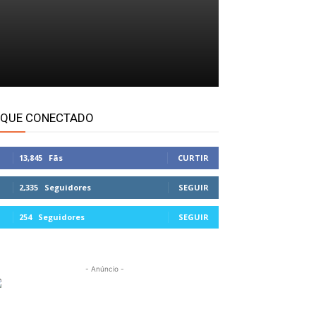
IQUE CONECTADO
13,845
Fãs
CURTIR
2,335
Seguidores
SEGUIR
254
Seguidores
SEGUIR
- Anúncio -