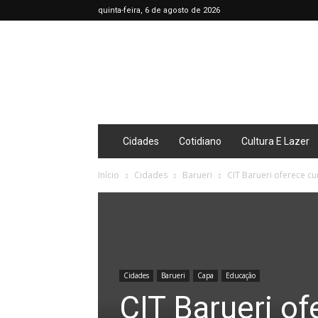
quinta-feira, 6 de agosto de 2026
Café
Diário
Cidades
Cotidiano
Cultura E Lazer
Início
Cidades
Barueri
CIT Barueri oferece cu
Cidades
Barueri
Capa
Educação
CIT Barueri of