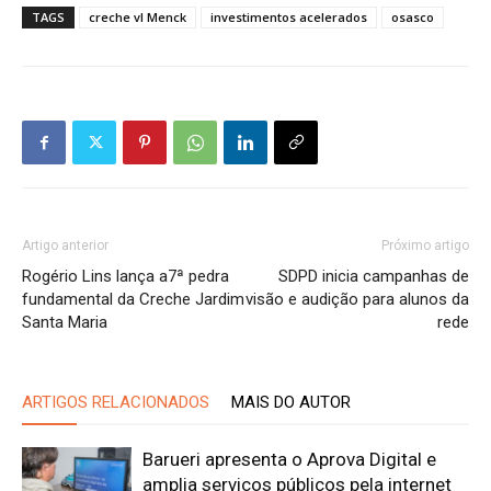
TAGS
creche vl Menck
investimentos acelerados
osasco
Artigo anterior
Próximo artigo
Rogério Lins lança a7ª pedra
SDPD inicia campanhas de
fundamental da Creche Jardim
visão e audição para alunos da
Santa Maria
rede
ARTIGOS RELACIONADOS
MAIS DO AUTOR
Barueri apresenta o Aprova Digital e
amplia serviços públicos pela internet