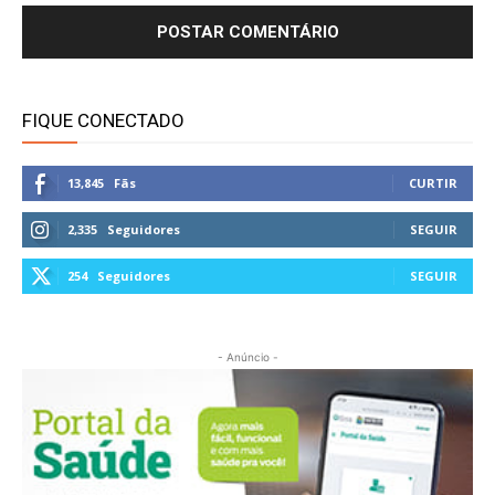
FIQUE CONECTADO
13,845
Fãs
CURTIR
2,335
Seguidores
SEGUIR
254
Seguidores
SEGUIR
- Anúncio -