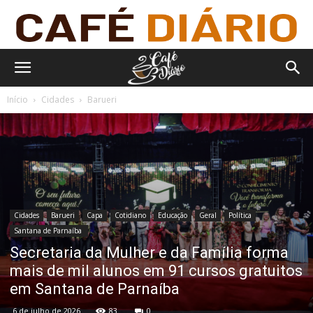
Início
Cidades
Barueri
Cidades
Barueri
Capa
Cotidiano
Educação
Geral
Política
Santana de Parnaíba
Secretaria da Mulher e da Família forma
mais de mil alunos em 91 cursos gratuitos
em Santana de Parnaíba
6 de julho de 2026
83
0