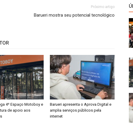
Ú
Próximo artigo
Barueri mostra seu potencial tecnológico
UTOR
rega 4º Espaço Motoboy e
Barueri apresenta o Aprova Digital e
utura de apoio aos
amplia serviços públicos pela
es
internet