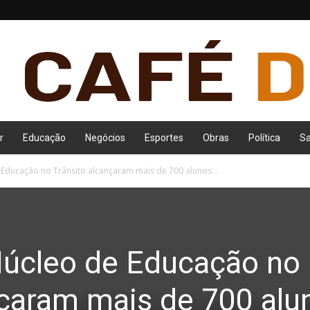
r
Educação
Negócios
Esportes
Obras
Política
S
 Educação no Trânsito alcançaram mais de 700 alunos...
Núcleo de Educação no
nçaram mais de 700 alu