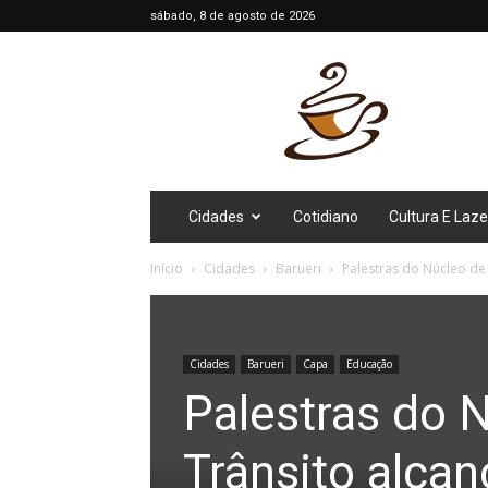
sábado, 8 de agosto de 2026
Café
Diário
Cidades
Cotidiano
Cultura E Laze
Início
Cidades
Barueri
Palestras do Núcleo de
Cidades
Barueri
Capa
Educação
Palestras do 
Trânsito alca