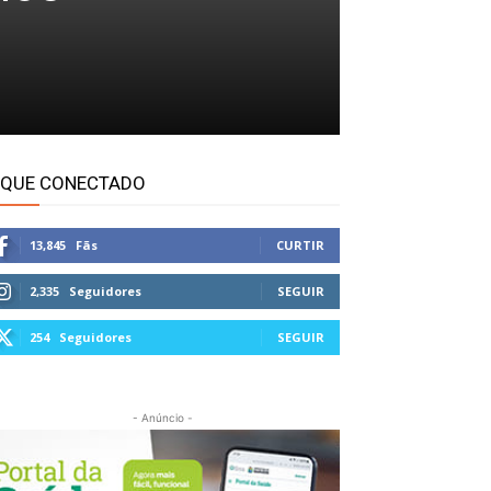
IQUE CONECTADO
13,845
Fãs
CURTIR
2,335
Seguidores
SEGUIR
254
Seguidores
SEGUIR
- Anúncio -