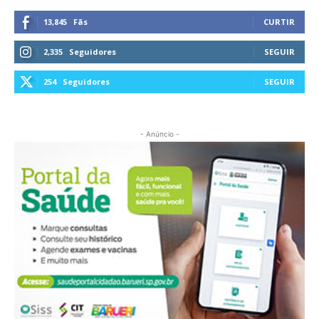
13,845
Fãs
CURTIR
2,335
Seguidores
SEGUIR
254
Seguidores
SEGUIR
- Anúncio -