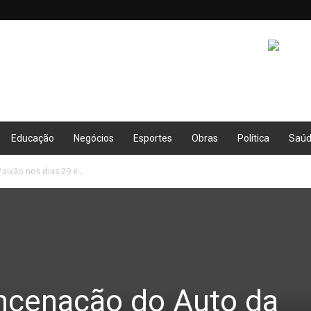
Educação
Negócios
Esportes
Obras
Política
Saú
ixão nos dias 29 e...
ncenação do Auto da