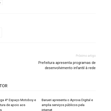
o
Próximo artigo
Prefeitura apresenta programas de
desenvolvimento infantil à rede
UTOR
rega 4º Espaço Motoboy e
Barueri apresenta o Aprova Digital e
utura de apoio aos
amplia serviços públicos pela
es
internet