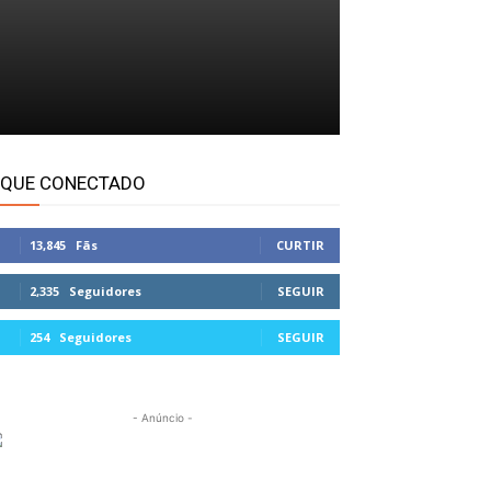
IQUE CONECTADO
13,845
Fãs
CURTIR
2,335
Seguidores
SEGUIR
254
Seguidores
SEGUIR
- Anúncio -