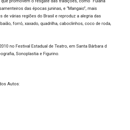
s que promovem o resgate das tradições, como “Fulana
samenteiros das épocas juninas, e “Mangaio”, mais
 de várias regiões do Brasil e reproduz a alegria das
aião, forró, xaxado, quadrilha, caboclinhos, coco de roda,
2010 no Festival Estadual de Teatro, em Santa Bárbara d
grafia, Sonoplastia e Figurino.
dos Autos: