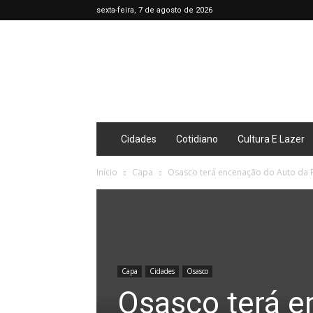
sexta-feira, 7 de agosto de 2026
Café
Diário
Cidades
Cotidiano
Cultura E Lazer
Início
Capa
Osasco terá encenação do Auto da Pa
Capa
Cidades
Osasco
Osasco terá e