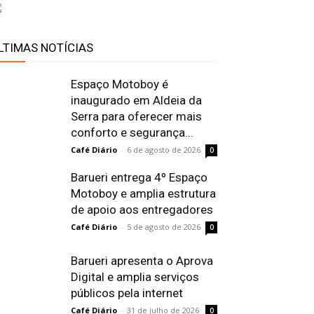
LTIMAS NOTÍCIAS
Espaço Motoboy é
inaugurado em Aldeia da
Serra para oferecer mais
conforto e segurança...
Café Diário
-
6 de agosto de 2026
0
Barueri entrega 4º Espaço
Motoboy e amplia estrutura
de apoio aos entregadores
Café Diário
-
5 de agosto de 2026
0
Barueri apresenta o Aprova
Digital e amplia serviços
públicos pela internet
Café Diário
-
31 de julho de 2026
0