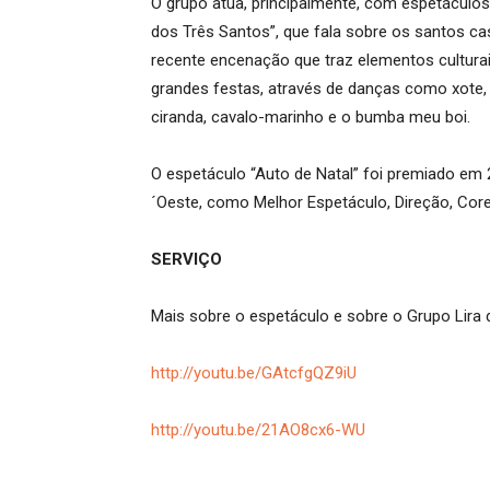
O grupo atua, principalmente, com espetáculo
dos Três Santos”, que fala sobre os santos ca
recente encenação que traz elementos culturais
grandes festas, através de danças como xote, b
ciranda, cavalo-marinho e o bumba meu boi.
O espetáculo “Auto de Natal” foi premiado em 
´Oeste, como Melhor Espetáculo, Direção, Coreo
SERVIÇO
Mais sobre o espetáculo e sobre o Grupo Lira 
http://youtu.be/GAtcfgQZ9iU
http://youtu.be/21AO8cx6-WU