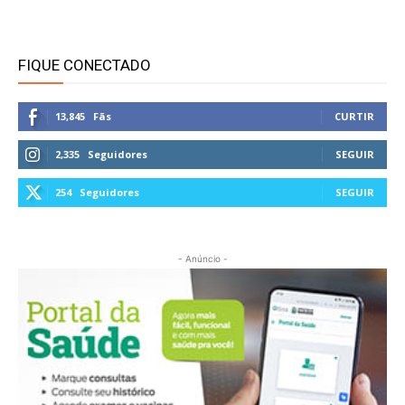
FIQUE CONECTADO
13,845
Fãs
CURTIR
2,335
Seguidores
SEGUIR
254
Seguidores
SEGUIR
- Anúncio -