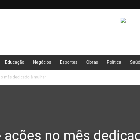
Educação
Negócios
Esportes
Obras
Política
Saú
o mês dedicado à mulher
ações no mês dedicad