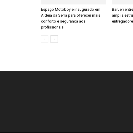
Espaço Motoboy é inaugurado em
Barueri ent
Aldeia da Serra para oferecer mais
amplia estr
conforto e segurança aos
entregador
profissionais