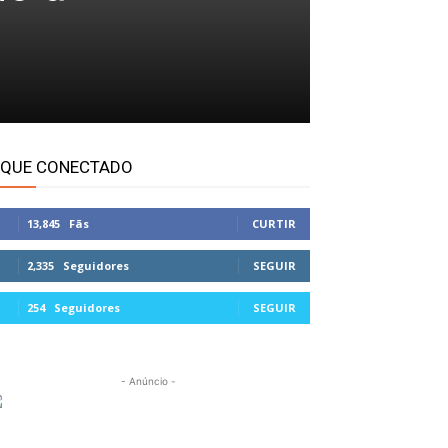
IQUE CONECTADO
13,845
Fãs
CURTIR
2,335
Seguidores
SEGUIR
254
Seguidores
SEGUIR
- Anúncio -