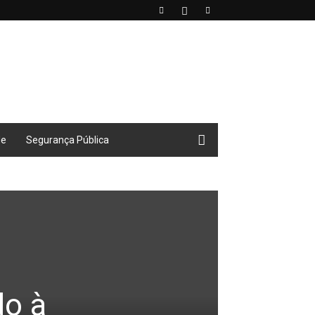
de
Segurança Pública
o à