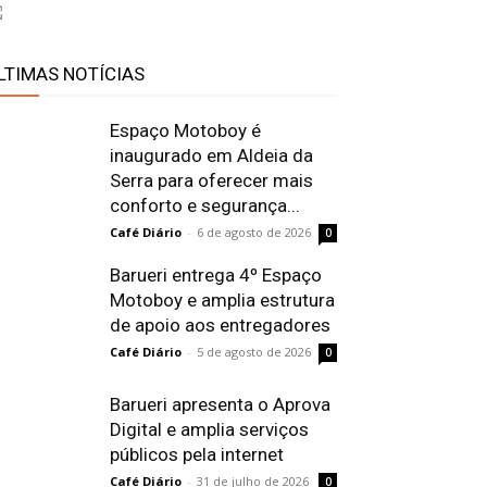
LTIMAS NOTÍCIAS
Espaço Motoboy é
inaugurado em Aldeia da
Serra para oferecer mais
conforto e segurança...
Café Diário
-
6 de agosto de 2026
0
Barueri entrega 4º Espaço
Motoboy e amplia estrutura
de apoio aos entregadores
Café Diário
-
5 de agosto de 2026
0
Barueri apresenta o Aprova
Digital e amplia serviços
públicos pela internet
Café Diário
-
31 de julho de 2026
0