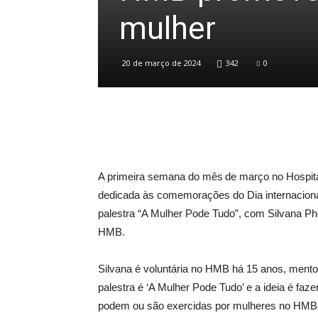
mulher
20 de março de 2024
342
0
A primeira semana do mês de março no Hospital
dedicada às comemorações do Dia internacional
palestra “A Mulher Pode Tudo”, com Silvana P
HMB.
Silvana é voluntária no HMB há 15 anos, mentora
palestra é ‘A Mulher Pode Tudo’ e a ideia é faze
podem ou são exercidas por mulheres no HMB p