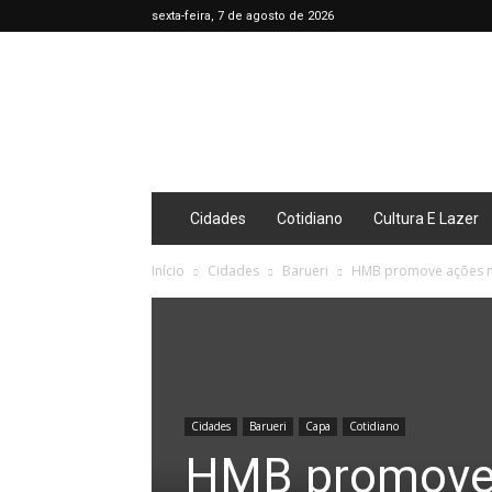
sexta-feira, 7 de agosto de 2026
Café
Diário
Cidades
Cotidiano
Cultura E Lazer
Início
Cidades
Barueri
HMB promove ações n
Cidades
Barueri
Capa
Cotidiano
HMB promove 