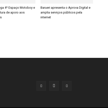
rega 4º Espaço Motoboy e
Barueri apresenta o Aprova Digital e
utura de apoio aos
amplia serviços públicos pela
es
internet