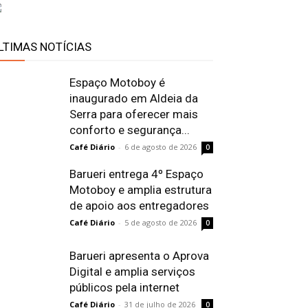
LTIMAS NOTÍCIAS
Espaço Motoboy é
inaugurado em Aldeia da
Serra para oferecer mais
conforto e segurança...
Café Diário
-
6 de agosto de 2026
0
Barueri entrega 4º Espaço
Motoboy e amplia estrutura
de apoio aos entregadores
Café Diário
-
5 de agosto de 2026
0
Barueri apresenta o Aprova
Digital e amplia serviços
públicos pela internet
Café Diário
-
31 de julho de 2026
0