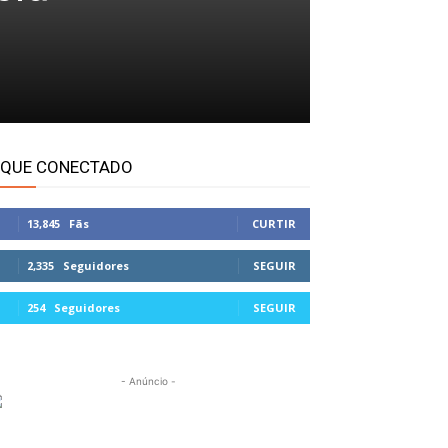
IQUE CONECTADO
13,845
Fãs
CURTIR
2,335
Seguidores
SEGUIR
254
Seguidores
SEGUIR
- Anúncio -