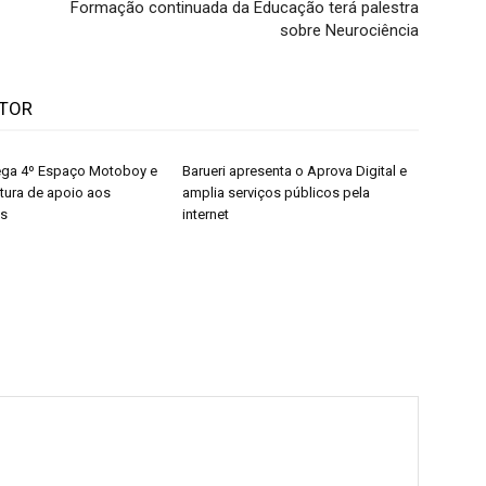
Formação continuada da Educação terá palestra
sobre Neurociência
UTOR
rega 4º Espaço Motoboy e
Barueri apresenta o Aprova Digital e
utura de apoio aos
amplia serviços públicos pela
es
internet