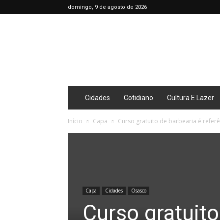
domingo, 9 de agosto de 2026
Café
Diário
Cidades
Cotidiano
Cultura E Lazer
Início
Capa
Curso gratuito de barbearia é refer
Capa
Cidades
Osasco
Curso gratuito