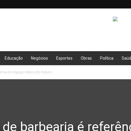
Educação
Negócios
Esportes
Obras
Política
Saú
ência no Espaço Mãos do Futuro
 de barbearia é referên