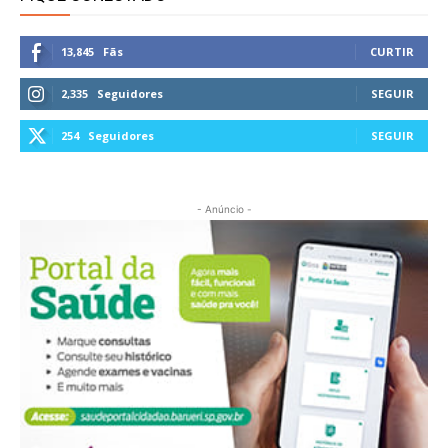
13,845
Fãs
CURTIR
2,335
Seguidores
SEGUIR
254
Seguidores
SEGUIR
- Anúncio -