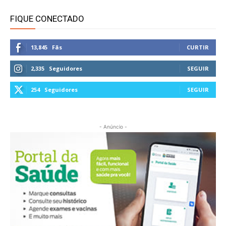
FIQUE CONECTADO
13,845
Fãs
CURTIR
2,335
Seguidores
SEGUIR
254
Seguidores
SEGUIR
- Anúncio -