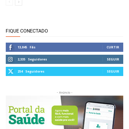
FIQUE CONECTADO
13,845
Fãs
CURTIR
2,335
Seguidores
SEGUIR
254
Seguidores
SEGUIR
- Anúncio -