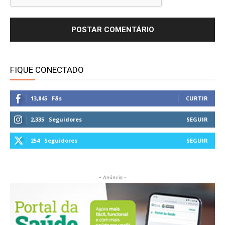
FIQUE CONECTADO
13,845
Fãs
CURTIR
2,335
Seguidores
SEGUIR
254
Seguidores
SEGUIR
- Anúncio -