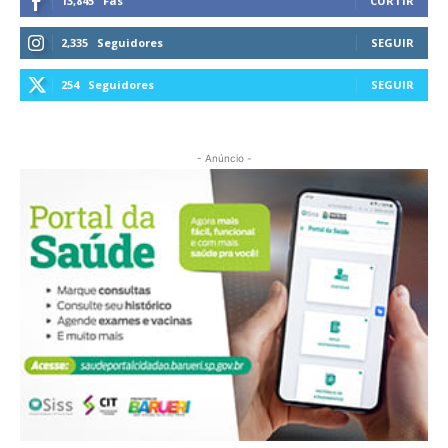
13,845
Fãs
CURTIR
2,335
Seguidores
SEGUIR
254
Seguidores
SEGUIR
- Anúncio -