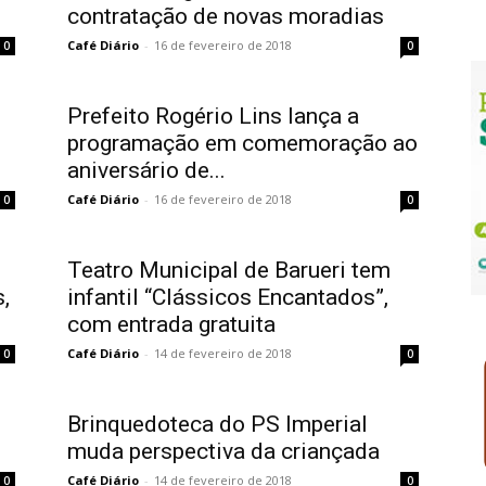
contratação de novas moradias
Café Diário
-
16 de fevereiro de 2018
0
0
Prefeito Rogério Lins lança a
programação em comemoração ao
aniversário de...
Café Diário
-
16 de fevereiro de 2018
0
0
Teatro Municipal de Barueri tem
,
infantil “Clássicos Encantados”,
com entrada gratuita
Café Diário
-
14 de fevereiro de 2018
0
0
Brinquedoteca do PS Imperial
muda perspectiva da criançada
Café Diário
-
14 de fevereiro de 2018
0
0