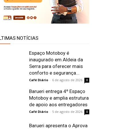
LTIMAS NOTÍCIAS
Espaço Motoboy é
inaugurado em Aldeia da
Serra para oferecer mais
conforto e segurança...
Café Diário
-
6 de agosto de 2026
0
Barueri entrega 4º Espaço
Motoboy e amplia estrutura
de apoio aos entregadores
Café Diário
-
5 de agosto de 2026
0
Barueri apresenta o Aprova