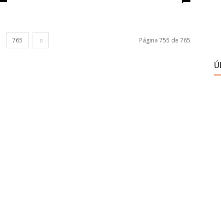
765
Página 755 de 765
Ú