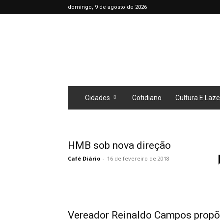
domingo, 9 de agosto de 2026
Café
Diário
Cidades
Cotidiano
Cultura E Laze
HMB sob nova direção
Café Diário
-
16 de fevereiro de 2018
Vereador Reinaldo Campos prop