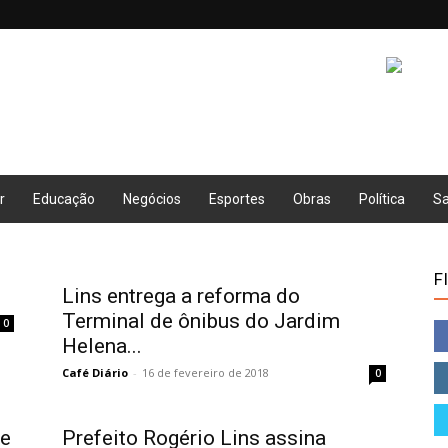
r
Educação
Negócios
Esportes
Obras
Política
S
F
Lins entrega a reforma do
Terminal de ônibus do Jardim
0
Helena...
Café Diário
-
16 de fevereiro de 2018
0
õe
Prefeito Rogério Lins assina