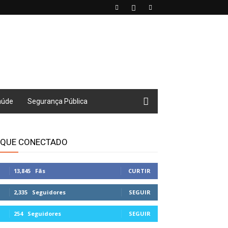
aúde
Segurança Pública
IQUE CONECTADO
13,845
Fãs
CURTIR
2,335
Seguidores
SEGUIR
254
Seguidores
SEGUIR