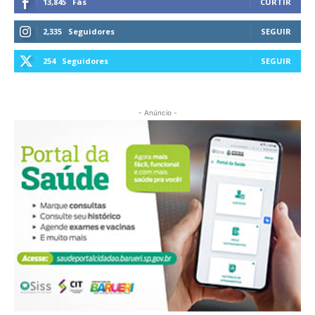
13,845
Fãs
CURTIR
2,335
Seguidores
SEGUIR
254
Seguidores
SEGUIR
- Anúncio -