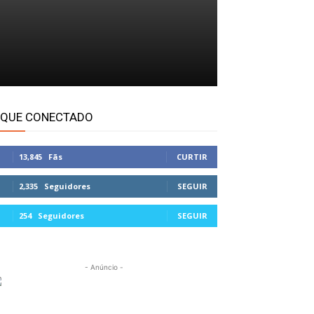
IQUE CONECTADO
13,845
Fãs
CURTIR
2,335
Seguidores
SEGUIR
254
Seguidores
SEGUIR
- Anúncio -