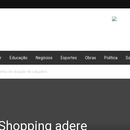
r
Educação
Negócios
Esportes
Obras
Política
S
anha de doação de calçados
Shopping adere