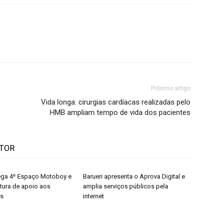
Próximo artigo
Vida longa: cirurgias cardíacas realizadas pelo
HMB ampliam tempo de vida dos pacientes
UTOR
rega 4º Espaço Motoboy e
Barueri apresenta o Aprova Digital e
utura de apoio aos
amplia serviços públicos pela
es
internet