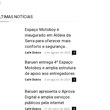
LTIMAS NOTÍCIAS
Espaço Motoboy é
inaugurado em Aldeia da
Serra para oferecer mais
conforto e segurança...
Café Diário
-
6 de agosto de 2026
0
Barueri entrega 4º Espaço
Motoboy e amplia estrutura
de apoio aos entregadores
Café Diário
-
5 de agosto de 2026
0
Barueri apresenta o Aprova
Digital e amplia serviços
públicos pela internet
Café Diário
-
31 de julho de 2026
0