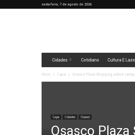
sexta-feira, 7 de agosto de 2026
Café
Diário
Cidades
Cotidiano
Cultura E Laze
Início
Capa
Osasco Plaza Shopping adere camp
Capa
Cidades
Osasco
Osasco Plaza 