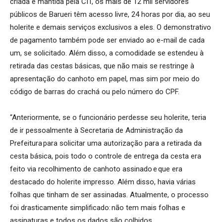
criada e mantida pela CIT, os mais de 12 mil servidores
públicos de Barueri têm acesso livre, 24 horas por dia, ao seu
holerite e demais serviços exclusivos a eles. O demonstrativo
de pagamento também pode ser enviado ao e-mail de cada
um, se solicitado. Além disso, a comodidade se estendeu à
retirada das cestas básicas, que não mais se restringe à
apresentação do canhoto em papel, mas sim por meio do
código de barras do crachá ou pelo número do CPF.
“
Anteriormente, se o funcionário perdesse seu holerite
,
teria
de ir pessoalmente à Secretaria de
Administração
da
Prefeitura para solicitar uma autorização para a retirada da
cesta básica, pois todo o controle de entrega da cesta era
feito via recolhimento de canhoto assinado e que era
destacado do holerite impresso. Além disso, havia várias
folhas que tinham de ser assinadas. Atualmente
,
o processo
foi drasticamente simplificado: não tem mais folhas e
assinaturas e todos os dados são colhidos