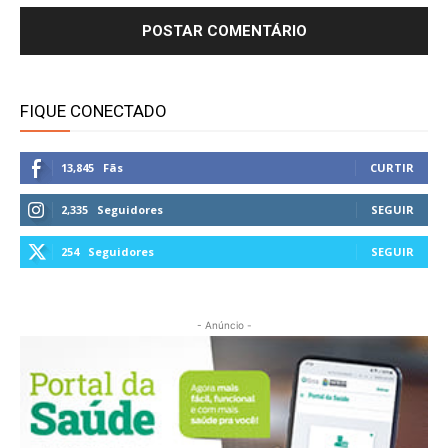
FIQUE CONECTADO
13,845
Fãs
CURTIR
2,335
Seguidores
SEGUIR
254
Seguidores
SEGUIR
- Anúncio -