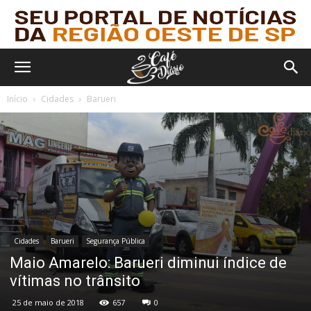
Início
Cidades
Barueri
Cidades
Barueri
Segurança Pública
Maio Amarelo: Barueri diminui índice de
vítimas no trânsito
25 de maio de 2018
657
0