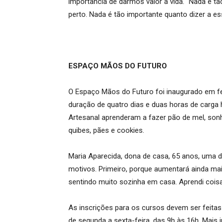
importância de darmos valor à vida. “Nada é 
perto. Nada é tão importante quanto dizer a 
ESPAÇO MÃOS DO FUTURO
O Espaço Mãos do Futuro foi inaugurado em fev
duração de quatro dias e duas horas de carga h
Artesanal aprenderam a fazer pão de mel, son
quibes, pães e cookies.
Maria Aparecida, dona de casa, 65 anos, uma d
motivos. Primeiro, porque aumentará ainda ma
sentindo muito sozinha em casa. Aprendi coisa
As inscrições para os cursos devem ser feitas
de segunda a sexta-feira, das 9h às 16h. Mais