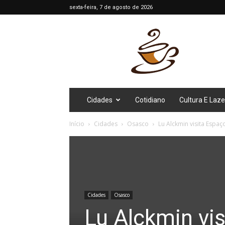
sexta-feira, 7 de agosto de 2026
Café
Diário
Cidades
Cotidiano
Cultura E Laze
Início
Cidades
Osasco
Lu Alckmin visita Espa
Cidades
Osasco
Lu Alckmin vi