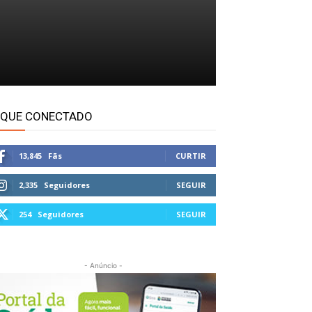
IQUE CONECTADO
13,845
Fãs
CURTIR
2,335
Seguidores
SEGUIR
254
Seguidores
SEGUIR
- Anúncio -