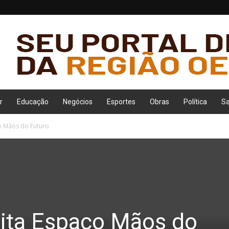
r
Educação
Negócios
Esportes
Obras
Política
S
ço Mãos do Futuro
sita Espaço Mãos do