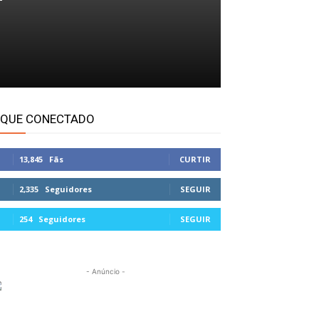
IQUE CONECTADO
13,845
Fãs
CURTIR
2,335
Seguidores
SEGUIR
254
Seguidores
SEGUIR
- Anúncio -