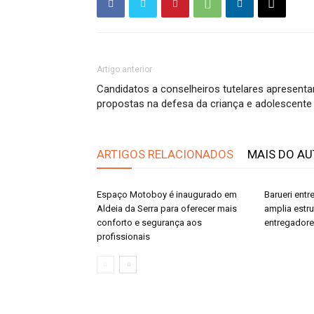
Artigo anterior
Candidatos a conselheiros tutelares apresent
propostas na defesa da criança e adolescente
ARTIGOS RELACIONADOS
MAIS DO A
Espaço Motoboy é inaugurado em
Barueri ent
Aldeia da Serra para oferecer mais
amplia estr
conforto e segurança aos
entregador
profissionais