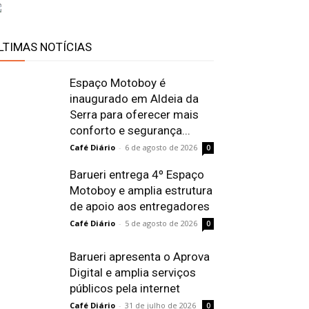
LTIMAS NOTÍCIAS
Espaço Motoboy é
inaugurado em Aldeia da
Serra para oferecer mais
conforto e segurança...
Café Diário
-
6 de agosto de 2026
0
Barueri entrega 4º Espaço
Motoboy e amplia estrutura
de apoio aos entregadores
Café Diário
-
5 de agosto de 2026
0
Barueri apresenta o Aprova
Digital e amplia serviços
públicos pela internet
Café Diário
-
31 de julho de 2026
0