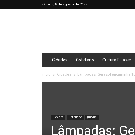
sábado, 8 de agosto de 2026
Café
Diário
Cidades
Cotidiano
Cultura E Lazer
Início
Cidades
Lâmpadas: Geresol encaminha 10
Cidades
Cotidiano
Jundiaí
Lâmpadas: Ge