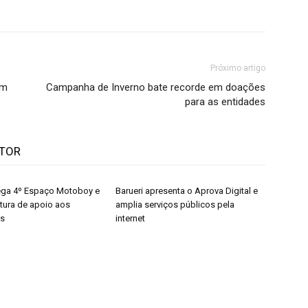
Próximo artigo
am
Campanha de Inverno bate recorde em doações
para as entidades
UTOR
rega 4º Espaço Motoboy e
Barueri apresenta o Aprova Digital e
utura de apoio aos
amplia serviços públicos pela
es
internet