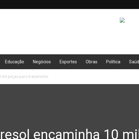
Educação
Negócios
Esportes
Obras
Política
Saú
 mil peças para tratamento
resol encaminha 10 mi