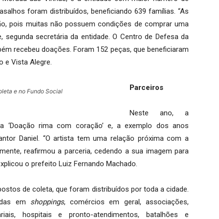
asalhos foram distribuídos, beneficiando 639 famílias. “As
ão, pois muitas não possuem condições de comprar uma
e, segunda secretária da entidade. O Centro de Defesa da
bém recebeu doações. Foram 152 peças, que beneficiaram
o e Vista Alegre.
Parceiros
leta e no Fundo Social
Neste ano, a
a ‘Doação rima com coração’ e, a exemplo dos anos
 cantor Daniel. “O artista tem uma relação próxima com a
amente, reafirmou a parceria, cedendo a sua imagem para
explicou o prefeito Luiz Fernando Machado.
tos de coleta, que foram distribuídos por toda a cidade.
icadas em
shoppings
, comércios em geral, associações,
riais, hospitais e pronto-atendimentos, batalhões e