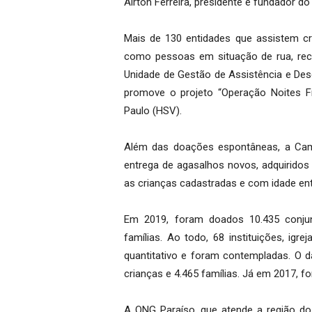
Airton Ferreira, presidente e fundador do 
Mais de 130 entidades que assistem cri
como pessoas em situação de rua, r
Unidade de Gestão de Assistência e Dese
promove o projeto “Operação Noites Fri
Paulo (HSV).
Além das doações espontâneas, a Ca
entrega de agasalhos novos, adquiridos 
as crianças cadastradas e com idade ent
Em 2019, foram doados 10.435 conjunt
famílias. Ao todo, 68 instituições, ig
quantitativo e foram contempladas. O da
crianças e 4.465 famílias. Já em 2017, f
A ONG Paraíso, que atende a região d