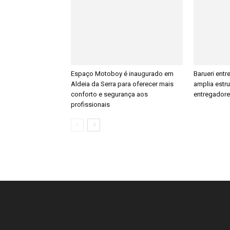
Espaço Motoboy é inaugurado em
Barueri ent
Aldeia da Serra para oferecer mais
amplia estr
conforto e segurança aos
entregador
profissionais