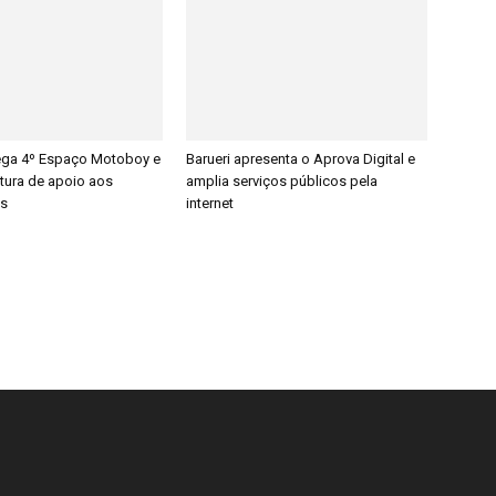
rega 4º Espaço Motoboy e
Barueri apresenta o Aprova Digital e
utura de apoio aos
amplia serviços públicos pela
es
internet