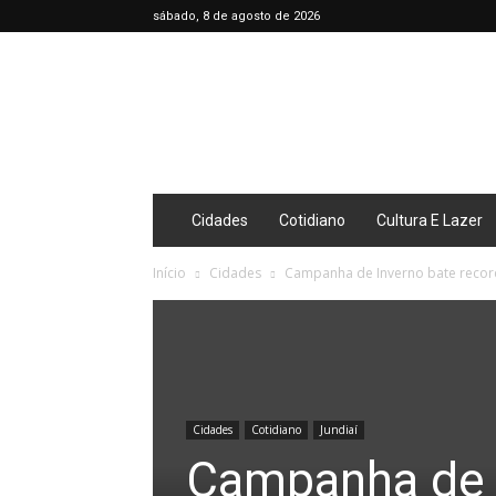
sábado, 8 de agosto de 2026
Café
Diário
Cidades
Cotidiano
Cultura E Lazer
Início
Cidades
Campanha de Inverno bate recor
Cidades
Cotidiano
Jundiaí
Campanha de 