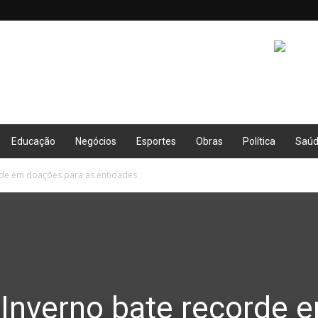
Educação
Negócios
Esportes
Obras
Política
Saú
de em doações para as entidades
Inverno bate recorde 