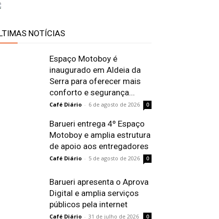
LTIMAS NOTÍCIAS
Espaço Motoboy é
inaugurado em Aldeia da
Serra para oferecer mais
conforto e segurança...
Café Diário
-
6 de agosto de 2026
0
Barueri entrega 4º Espaço
Motoboy e amplia estrutura
de apoio aos entregadores
Café Diário
-
5 de agosto de 2026
0
Barueri apresenta o Aprova
Digital e amplia serviços
públicos pela internet
Café Diário
-
31 de julho de 2026
0