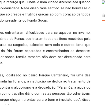
rque reforça que Jundiaí é uma cidade diferenciada quando
olidariedade. Nada disso faria sentido se não houvesse o
ue só cresce e frutifica graças ao bom coração de todos
Ú
o, presidente do Fundo Social.
o, enfrentaram dificuldades para se aquecer no inverno,
ios do Funss, que triaram todos os itens recebidos pela
sujas ou rasgadas, calçados sem sola e outros itens que
 do frio foram separados e encaminhados ao descarte.
por nossa família também não deve ser direcionado para
a.
, localizado no bairro Parque Centenário, foi uma das
ada há 10 anos, a instituição se dedica ao tratamento de
ontra o alcoolismo e a drogadição. “Para nós, a ajuda do
orço no trabalho diário com estas pessoas tão vulneráveis.
orque chegam prontas para o bom e imediato uso”, disse