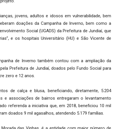
projeto.
anças, jovens, adultos e idosos em vulnerabilidade, bem
eceberam doações da Campanha de Inverno, bem como a
nvolvimento Social (UGADS) da Prefeitura de Jundiaí, que
as”, e os hospitais Universitário (HU) e São Vicente de
mpanha de Inverno também contou com a ampliação da
pela Prefeitura de Jundiaí, doados pelo Fundo Social para
re zero e 12 anos.
os de calça e blusa, beneficiando, diretamente, 5.204
rejas e associações de bairros entregaram o levantamento
do referenda a iniciativa que, em 2018, beneficiou 10 mil
oram doados 9 mil agasalhos, atendendo 5.179 famílias.
o Morada das Vinhas, é a entidade com maior número de