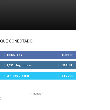
IQUE CONECTADO
13,845
Fãs
CURTIR
2,335
Seguidores
SEGUIR
254
Seguidores
SEGUIR
- Anúncio -