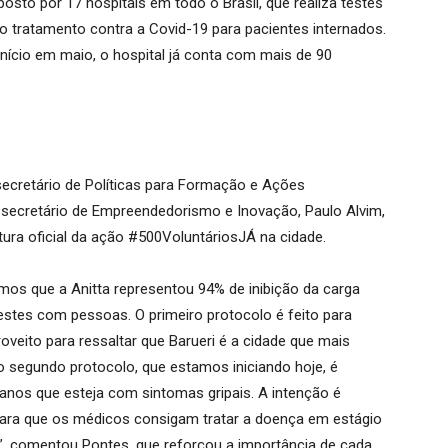
sto por 17 hospitais em todo o Brasil, que realiza testes
no tratamento contra a Covid-19 para pacientes internados.
início em maio, o hospital já conta com mais de 90
ecretário de Políticas para Formação e Ações
o
secretário de Empreendedorismo e Inovação, Paulo Alvim,
tura oficial da ação #500VoluntáriosJÁ na cidade.
camos que a
Anitta
representou 94% de inibição da carga
 testes com pessoas. O primeiro protocolo é feito para
roveito para ressaltar que Barueri é a cidade que mais
 o segundo protocolo, que estamos iniciando hoje, é
anos que esteja com sintomas gripais. A intenção é
para que os médicos consigam tratar a doença em estágio
o”, coment
ou
Pontes, que reforçou a importância de cada