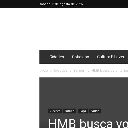
sábado, 8 de agosto de 2026
Café
Diário
Cidades
Cotidiano
Cultura E Lazer
Início
Cidades
Barueri
HMB busca voluntário
Cidades
Barueri
Capa
Saúde
HMB busca vol