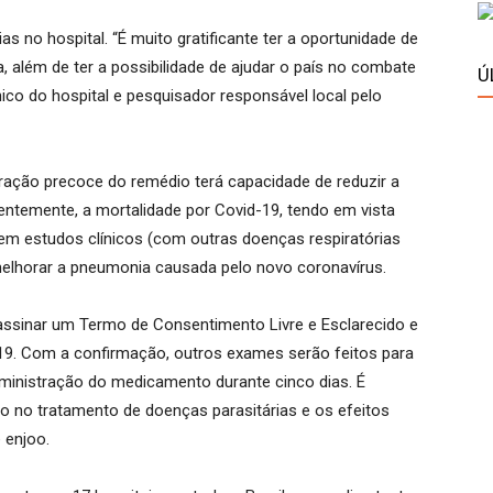
s no hospital. “É muito gratificante ter a oportunidade de
sa, além de ter a possibilidade de ajudar o país no combate
Ú
cnico do hospital e pesquisador responsável local pelo
tração precoce do remédio terá capacidade de reduzir a
entemente, a mortalidade por Covid-19, tendo em vista
e em estudos clínicos (com outras doenças respiratórias
elhorar a pneumonia causada pelo novo
coronavírus
.
e assinar um Termo de Consentimento Livre e Esclarecido e
-19. Com a confirmação, outros exames serão feitos para
ministração do medicamento durante cinco dias. É
ado no tratamento de doenças parasitárias e os efeitos
 enjoo.