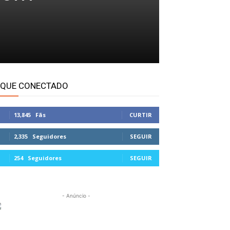
IQUE CONECTADO
13,845
Fãs
CURTIR
2,335
Seguidores
SEGUIR
254
Seguidores
SEGUIR
- Anúncio -