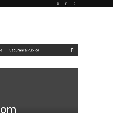
de
Segurança Pública
 com