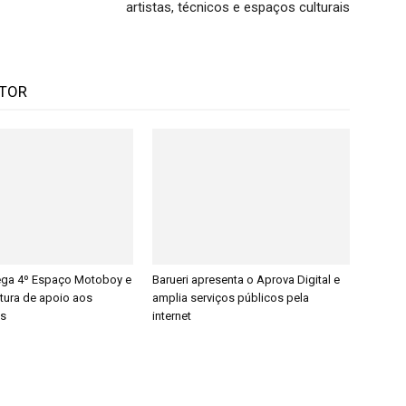
artistas, técnicos e espaços culturais
UTOR
rega 4º Espaço Motoboy e
Barueri apresenta o Aprova Digital e
utura de apoio aos
amplia serviços públicos pela
es
internet