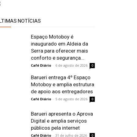
LTIMAS NOTÍCIAS
Espaço Motoboy é
inaugurado em Aldeia da
Serra para oferecer mais
conforto e segurança...
Café Diário
-
6 de agosto de 2026
0
Barueri entrega 4º Espaço
Motoboy e amplia estrutura
de apoio aos entregadores
Café Diário
-
5 de agosto de 2026
0
Barueri apresenta o Aprova
Digital e amplia serviços
públicos pela internet
Café Diário
-
31 de julho de 2026
0