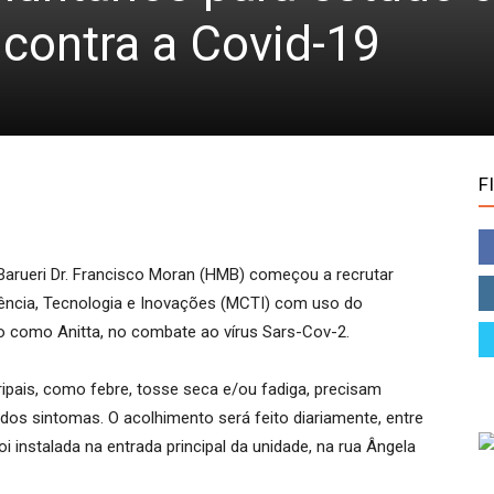
contra a Covid-19
F
e Barueri Dr. Francisco Moran (HMB) começ
ou
a recrutar
iência, Tecnologia e Inovações (MCTI) com uso do
do como
Anitta
, no combate ao vírus Sars-Cov-2.
ipais, como febre, tosse
seca e/ou fadiga, precisam
dos sintomas. O acolhimento será feito diariamente, entre
i instalada na entrada principal da unidade, na
r
ua Ângela