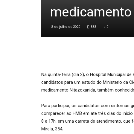
medicamento 
8 de julho de 2020
838
0
Na quinta-feira (
dia
2), o Hospital Municipal d
candidatos para um estudo do Ministério da C
medicamento
Nitazoxanida
, também conheci
Para participar,
os candidatos com sintomas gr
comparecer ao HMB em até três dias do início 
8 e 17h, em uma carreta de atendimento, que fo
Mirela, 354.