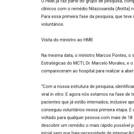
O
HMB já faz parte do grupo de pesquisa, compo
clínicos com o remédio
Nitazoxanida
(
Anitta
) 
Para essa primeira fase da pesquisa, que teve 
voluntários.
Visita do
m
inistro ao HMB
Na mesma data, o ministro Marcos Pontes, o s
Estratégicas do MCTI, Dr. Marcelo Morales, e
compareceram ao hospital para realizar a aber
“Com a nossa estrutura de pesquisa, identifi
viral in vitro. E agora nós estamos na fase de
pacientes que já estão internados, inclusive ap
conseguiu voluntários nessa primeira etapa. E
voltado para qualquer pessoa com mais de 18 
descobrir um remédio o mais rápido possível 
inicial sem que haja necessidade de internaçã