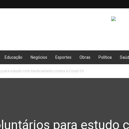
Educação
Negócios
Esportes
Obras
Política
Saú
s para estudo com medicamento contra a Covid-19
untários para estudo