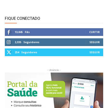
FIQUE CONECTADO
13,845
Fãs
CURTIR
2,335
Seguidores
SEGUIR
254
Seguidores
SEGUIR
- Anúncio -