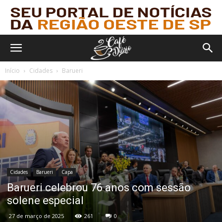
Início
Cidades
Barueri
Cidades
Barueri
Capa
Barueri celebrou 76 anos com sessão
solene especial
27 de março de 2025
261
0