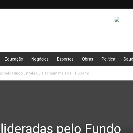
Educação
Negócios
Esportes
Obras
Política
Saú
s pelo Fundo Estrela Guia somam mais de R$ 600 mil
lideradas pelo Fundo