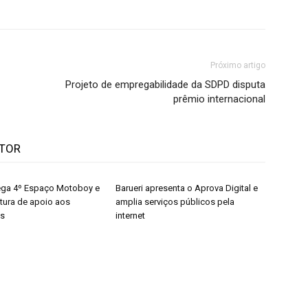
Próximo artigo
Projeto de empregabilidade da SDPD disputa
prêmio internacional
UTOR
rega 4º Espaço Motoboy e
Barueri apresenta o Aprova Digital e
utura de apoio aos
amplia serviços públicos pela
es
internet