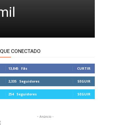
mil
IQUE CONECTADO
13,845
Fãs
CURTIR
2,335
Seguidores
SEGUIR
254
Seguidores
SEGUIR
- Anúncio -