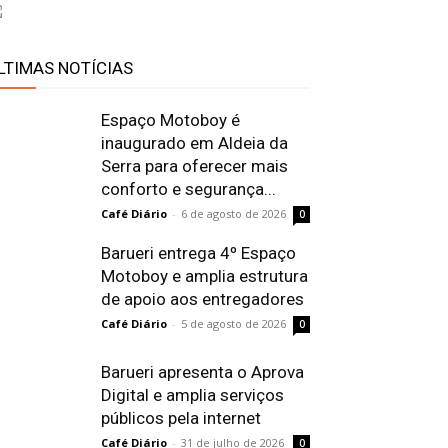
LTIMAS NOTÍCIAS
Espaço Motoboy é
inaugurado em Aldeia da
Serra para oferecer mais
conforto e segurança...
Café Diário
-
6 de agosto de 2026
0
Barueri entrega 4º Espaço
Motoboy e amplia estrutura
de apoio aos entregadores
Café Diário
-
5 de agosto de 2026
0
Barueri apresenta o Aprova
Digital e amplia serviços
públicos pela internet
Café Diário
-
31 de julho de 2026
0