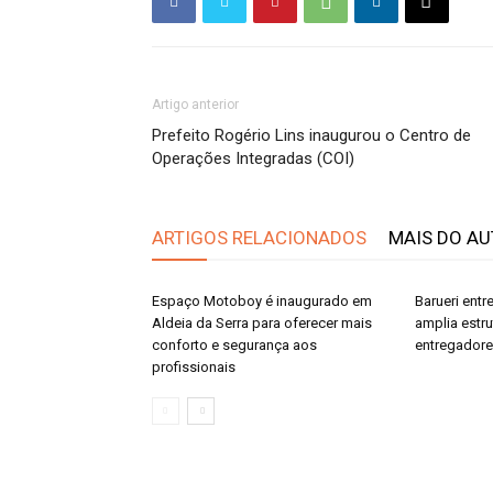
Artigo anterior
Prefeito Rogério Lins inaugurou o Centro de
Operações Integradas (COI)
ARTIGOS RELACIONADOS
MAIS DO A
Espaço Motoboy é inaugurado em
Barueri ent
Aldeia da Serra para oferecer mais
amplia estr
conforto e segurança aos
entregador
profissionais