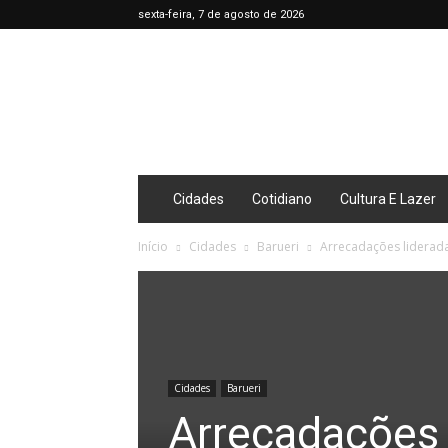
sexta-feira, 7 de agosto de 2026
Café
Diário
Cidades
Cotidiano
Cultura E Lazer
Início
Cidades
Barueri
Arrecadações liderada
Cidades
Barueri
Arrecadações 