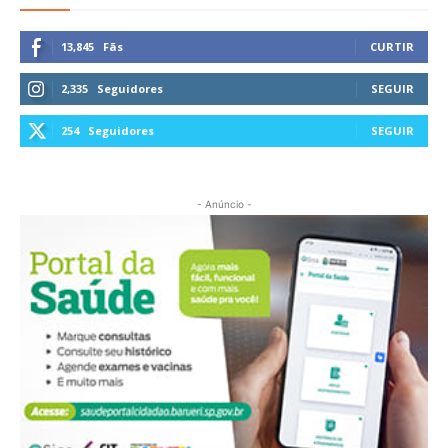
13,845
Fãs
CURTIR
2,335
Seguidores
SEGUIR
254
Seguidores
SEGUIR
- Anúncio -