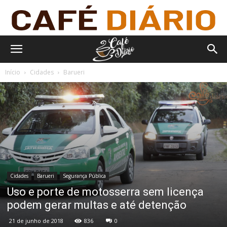
Início
Cidades
Barueri
Cidades
Barueri
Segurança Pública
Uso e porte de motosserra sem licença
podem gerar multas e até detenção
21 de junho de 2018
836
0