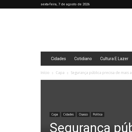
sexta-feira, 7 de agosto de 2026
Café
Diário
Cidades
Cotidiano
Cultura E Lazer
Início
Capa
Segurança pública precisa de mais a
Capa
Cidades
Osasco
Política
Segurança púb