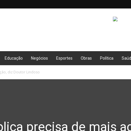
Educação
Negócios
Esportes
Obras
Política
Saú
ção, diz Doutor Lindoso
lica precisa de mais a