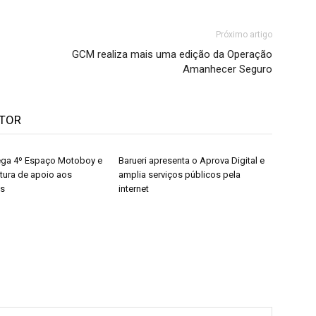
Próximo artigo
GCM realiza mais uma edição da Operação
Amanhecer Seguro
UTOR
rega 4º Espaço Motoboy e
Barueri apresenta o Aprova Digital e
utura de apoio aos
amplia serviços públicos pela
es
internet