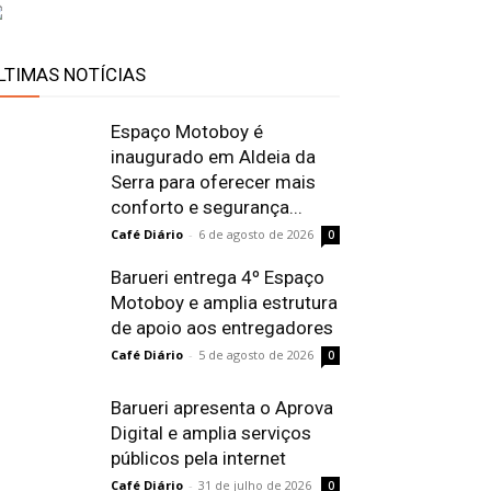
LTIMAS NOTÍCIAS
Espaço Motoboy é
inaugurado em Aldeia da
Serra para oferecer mais
conforto e segurança...
Café Diário
-
6 de agosto de 2026
0
Barueri entrega 4º Espaço
Motoboy e amplia estrutura
de apoio aos entregadores
Café Diário
-
5 de agosto de 2026
0
Barueri apresenta o Aprova
Digital e amplia serviços
públicos pela internet
Café Diário
-
31 de julho de 2026
0