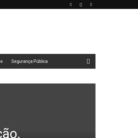
de
Segurança Pública
ção,