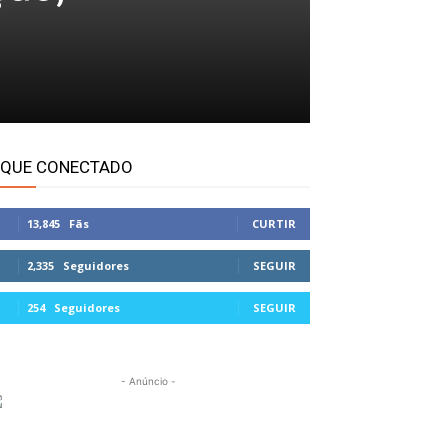
IQUE CONECTADO
13,845
Fãs
CURTIR
2,335
Seguidores
SEGUIR
254
Seguidores
SEGUIR
- Anúncio -