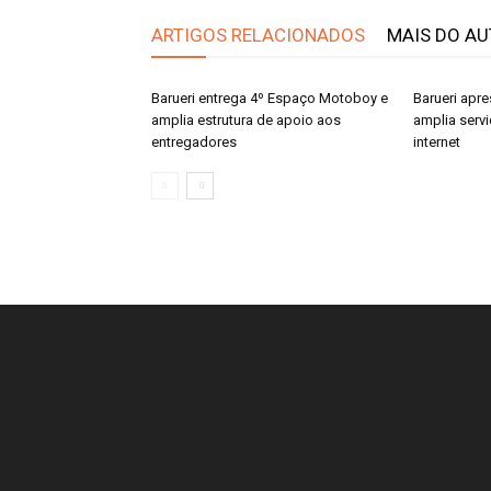
ARTIGOS RELACIONADOS
MAIS DO A
Barueri entrega 4º Espaço Motoboy e
Barueri apre
amplia estrutura de apoio aos
amplia serv
entregadores
internet