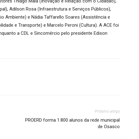
es Thiago Maia (Inovação e Relação com o Cidadão),
al), Adilson Rosa (Infraestrutura e Serviços Públicos),
o Ambiente) e Nádia Taffarello Soares (Assistência e
ilidade e Transporte) e Marcelo Peroni (Cultura). A ACE foi
enquanto a CDL e Sincomércio pelo presidente Edison
Próximo artigo
PROERD forma 1.800 alunos da rede municipal
de Osasco