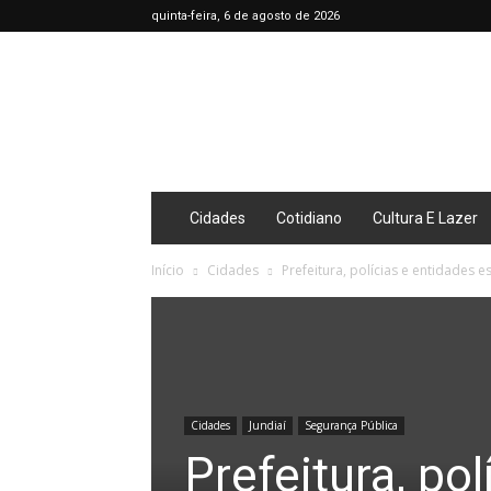
quinta-feira, 6 de agosto de 2026
Café
Diário
Cidades
Cotidiano
Cultura E Lazer
Início
Cidades
Prefeitura, polícias e entidades 
Cidades
Jundiaí
Segurança Pública
Prefeitura, po