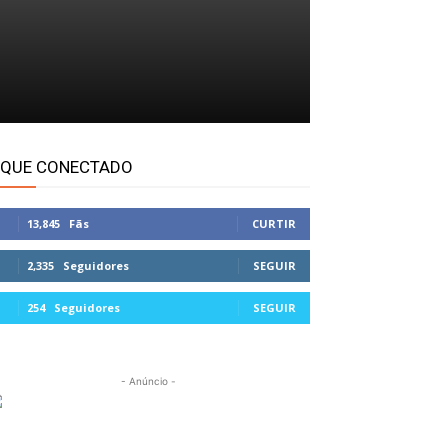
IQUE CONECTADO
13,845
Fãs
CURTIR
2,335
Seguidores
SEGUIR
254
Seguidores
SEGUIR
- Anúncio -