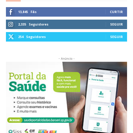
13,845
Fãs
CURTIR
2,335
Seguidores
SEGUIR
254
Seguidores
SEGUIR
- Anúncio -