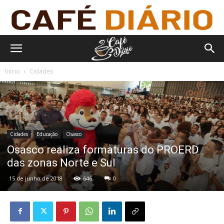
Início
Cidades
Cidades
Educação
Osasco
Osasco realiza formaturas do PROERD
das zonas Norte e Sul
15 de junho de 2018
646
0