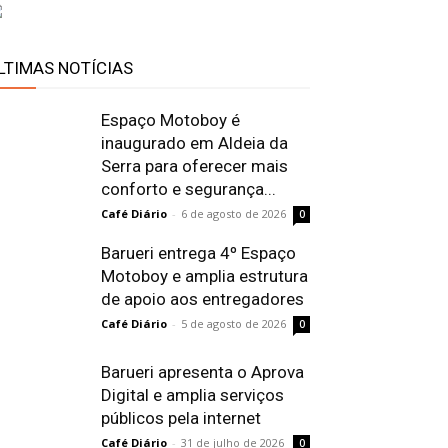
LTIMAS NOTÍCIAS
Espaço Motoboy é
inaugurado em Aldeia da
Serra para oferecer mais
conforto e segurança...
Café Diário
-
6 de agosto de 2026
0
Barueri entrega 4º Espaço
Motoboy e amplia estrutura
de apoio aos entregadores
Café Diário
-
5 de agosto de 2026
0
Barueri apresenta o Aprova
Digital e amplia serviços
públicos pela internet
Café Diário
-
31 de julho de 2026
0