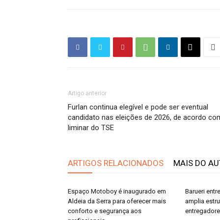
Artigo anterior
Furlan continua elegível e pode ser eventual
candidato nas eleições de 2026, de acordo co
liminar do TSE
ARTIGOS RELACIONADOS
MAIS DO A
Espaço Motoboy é inaugurado em
Barueri ent
Aldeia da Serra para oferecer mais
amplia estr
conforto e segurança aos
entregador