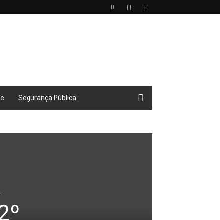
de
Segurança Pública
a
2º