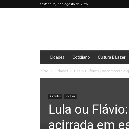
sexta-feira, 7 de agosto de 2026
Café
Diário
Cidades
Cotidiano
Cultura E Lazer
Início
Cidades
Lula ou Flávio: Quaest mostra dis
Cidades
Política
Lula ou Flávio
acirrada em e