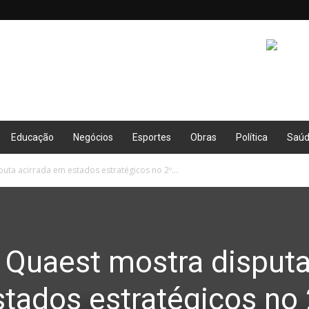
Educação
Negócios
Esportes
Obras
Política
Saú
puta acirrada em estados estratégicos no 2º...
: Quaest mostra disput
stados estratégicos no 