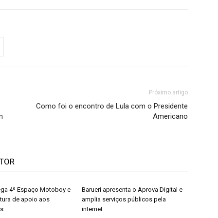
Próximo artigo
Como foi o encontro de Lula com o Presidente
m
Americano
UTOR
rega 4º Espaço Motoboy e
Barueri apresenta o Aprova Digital e
utura de apoio aos
amplia serviços públicos pela
es
internet