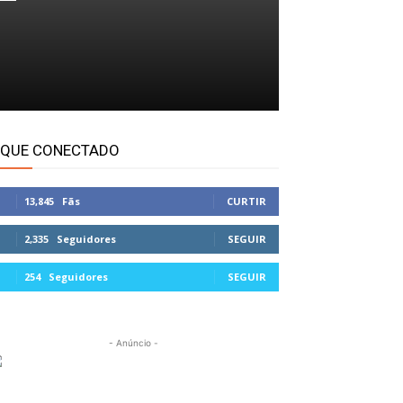
IQUE CONECTADO
13,845
Fãs
CURTIR
2,335
Seguidores
SEGUIR
254
Seguidores
SEGUIR
- Anúncio -