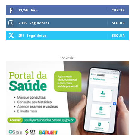
13,845
Fãs
CURTIR
2,335
Seguidores
SEGUIR
254
Seguidores
SEGUIR
- Anúncio -