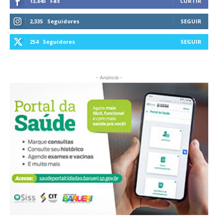
13,845
Fãs
CURTIR
2,335
Seguidores
SEGUIR
254
Seguidores
SEGUIR
- Anúncio -