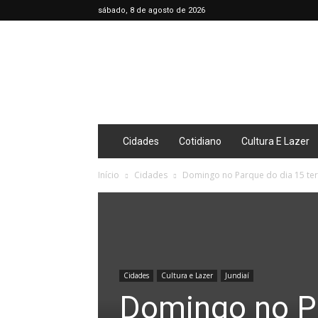
sábado, 8 de agosto de 2026
Café
Diário
Cidades
Cotidiano
Cultura E Lazer
Início
Cidades
Domingo no Parque do dia 15 terá
Cidades
Cultura e Lazer
Jundiaí
Domingo no Pa