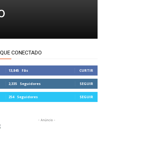
o
IQUE CONECTADO
13,845
Fãs
CURTIR
2,335
Seguidores
SEGUIR
254
Seguidores
SEGUIR
- Anúncio -