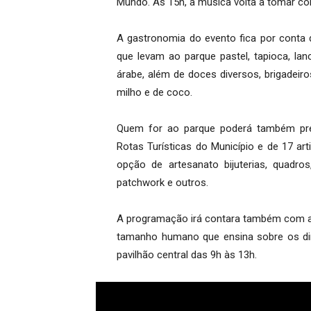
Mundo. Às 15h, a música volta a tomar c
A gastronomia do evento fica por conta d
que levam ao parque pastel, tapioca, lanc
árabe, além de doces diversos, brigadeiro
milho e de coco.
Quem for ao parque poderá também prest
Rotas Turísticas do Município e de 17 ar
opção de artesanato bijuterias, quadro
patchwork e outros.
A programação irá contara também com a 
tamanho humano que ensina sobre os dir
pavilhão central das 9h às 13h.