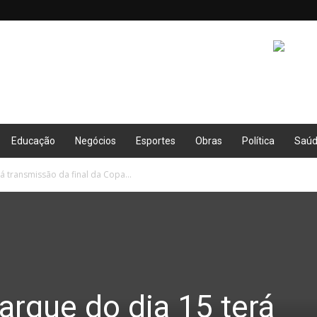
Educação
Negócios
Esportes
Obras
Política
Saú
 transmissão da final da Copa...
rque do dia 15 terá