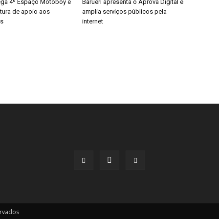
rega 4º Espaço Motoboy e
Barueri apresenta o Aprova Digital e
utura de apoio aos
amplia serviços públicos pela
es
internet
ervados