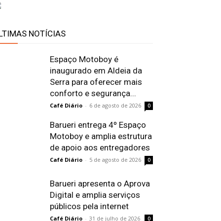
LTIMAS NOTÍCIAS
Espaço Motoboy é
inaugurado em Aldeia da
Serra para oferecer mais
conforto e segurança...
Café Diário
-
6 de agosto de 2026
0
Barueri entrega 4º Espaço
Motoboy e amplia estrutura
de apoio aos entregadores
Café Diário
-
5 de agosto de 2026
0
Barueri apresenta o Aprova
Digital e amplia serviços
públicos pela internet
Café Diário
-
31 de julho de 2026
0