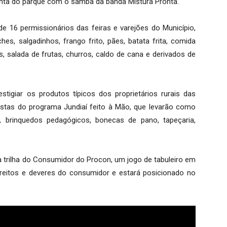
onta do parque com o samba da banda Mistura Pronta.
e 16 permissionários das feiras e varejões do Município,
hes, salgadinhos, frango frito, pães, batata frita, comida
s, salada de frutas, churros, caldo de cana e derivados de
igiar os produtos típicos dos proprietários rurais das
tistas do programa Jundiaí feito à Mão, que levarão como
s, brinquedos pedagógicos, bonecas de pano, tapeçaria,
trilha do Consumidor do Procon, um jogo de tabuleiro em
eitos e deveres do consumidor e estará posicionado no