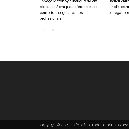
Espaço Motoboy é inaugurado em
Barueri ent
Aldeia da Serra para oferecer mais
amplia estr
conforto e segurança aos
entregador
profissionais
Copyright © 2025 - Café Diário. Todos os direitos res