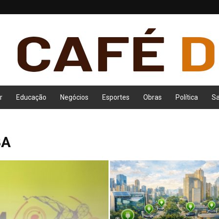
r
Educação
Negócios
Esportes
Obras
Política
S
BA