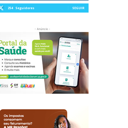
254
Seguidores
SEGUIR
- Anúncio -