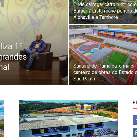
Onde carregar carro elétrico 
Barueri? Lista reúne pontos d
Alphaville e Tamboré
liza 1º
grandes
nal
Santana de Parnaíba: o maior
canteiro de obras do Estado 
São Paulo
F