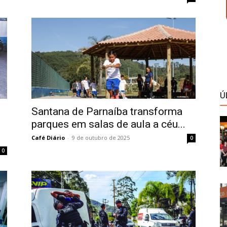
Ú
Santana de Parnaíba transforma
parques em salas de aula a céu...
Café Diário
-
9 de outubro de 2025
0
0