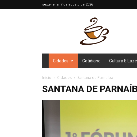
sexta-feira, 7 de agosto de 2026
Café
Diário
Cidades
Cotidiano
Cultura E Laze
Início
Cidades
Santana de Parnaíba
SANTANA DE PARNAÍ