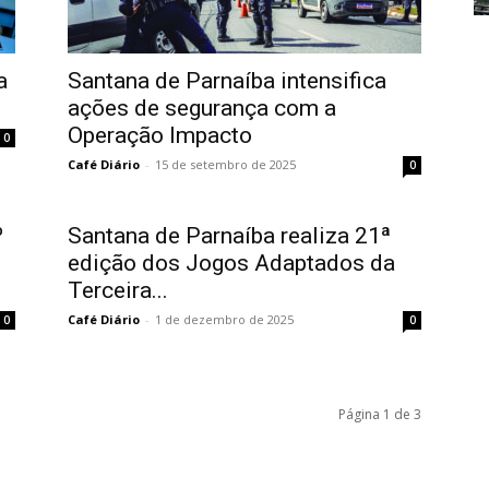
a
Santana de Parnaíba intensifica
ações de segurança com a
Operação Impacto
0
Café Diário
-
15 de setembro de 2025
0
º
Santana de Parnaíba realiza 21ª
edição dos Jogos Adaptados da
Terceira...
Café Diário
-
1 de dezembro de 2025
0
0
Página 1 de 3