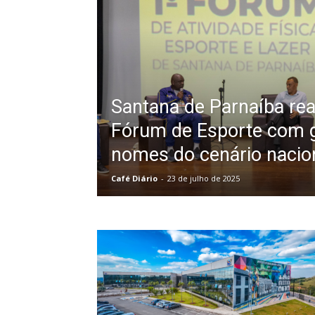
Santana de Parnaíba rea
Fórum de Esporte com 
nomes do cenário nacio
Café Diário
-
23 de julho de 2025