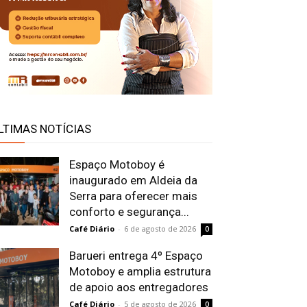
LTIMAS NOTÍCIAS
Espaço Motoboy é
inaugurado em Aldeia da
Serra para oferecer mais
conforto e segurança...
Café Diário
-
6 de agosto de 2026
0
Barueri entrega 4º Espaço
Motoboy e amplia estrutura
de apoio aos entregadores
Café Diário
-
5 de agosto de 2026
0