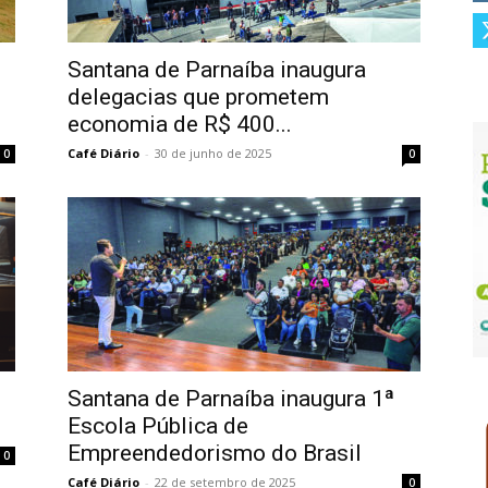
Santana de Parnaíba inaugura
delegacias que prometem
economia de R$ 400...
Café Diário
-
30 de junho de 2025
0
0
Santana de Parnaíba inaugura 1ª
Escola Pública de
Empreendedorismo do Brasil
0
Café Diário
-
22 de setembro de 2025
0