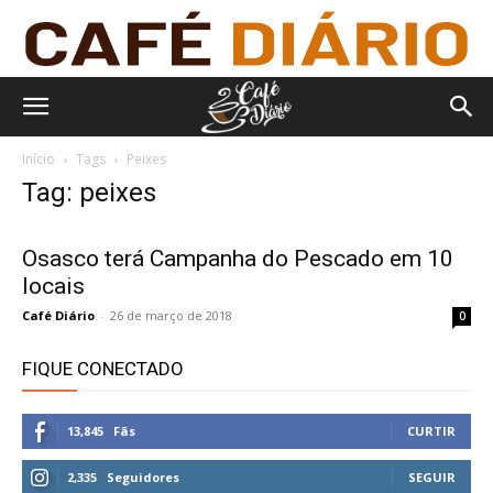
Início
Tags
Peixes
Tag: peixes
Osasco terá Campanha do Pescado em 10
locais
Café Diário
-
26 de março de 2018
0
FIQUE CONECTADO
13,845
Fãs
CURTIR
2,335
Seguidores
SEGUIR