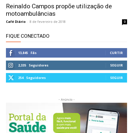
Reinaldo Campos propõe utilização de
motoambulâncias
Café Diário
-
8 de fevereiro de 2018
0
FIQUE CONECTADO
13,845
Fãs
CURTIR
2,335
Seguidores
SEGUIR
254
Seguidores
SEGUIR
- Anúncio -