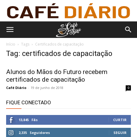
Início
Tags
Certificados de capacitação
Tag: certificados de capacitação
Alunos do Mãos do Futuro recebem
certificados de capacitação
Café Diário
-
19 de junho de 2018
0
FIQUE CONECTADO
13,845
Fãs
CURTIR
2,335
Seguidores
SEGUIR