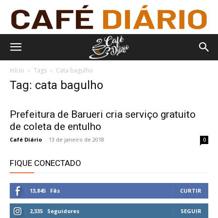
Início
Tags
Cata bagulho
Tag: cata bagulho
Prefeitura de Barueri cria serviço gratuito
de coleta de entulho
Café Diário
-
13 de janeiro de 2018
0
FIQUE CONECTADO
13,845
Fãs
CURTIR
2,335
Seguidores
SEGUIR