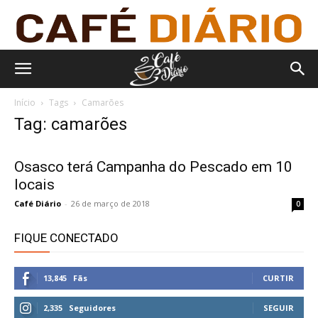
Início
Tags
Camarões
Tag: camarões
Osasco terá Campanha do Pescado em 10
locais
Café Diário
-
26 de março de 2018
0
FIQUE CONECTADO
13,845
Fãs
CURTIR
2,335
Seguidores
SEGUIR