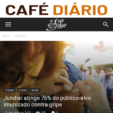
Início
Cidades
Cidades
Jundiaí
Saúde
Jundiaí atinge 76% do público-alvo
imunizado contra gripe
13 de julho de 2018
679
0