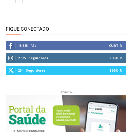
FIQUE CONECTADO
13,845
Fãs
CURTIR
2,335
Seguidores
SEGUIR
254
Seguidores
SEGUIR
- Anúncio -